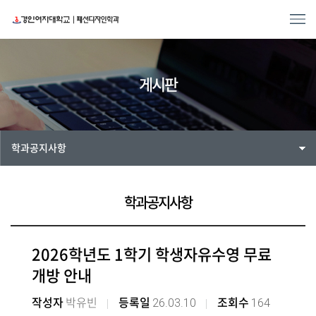
게시판
학과공지사항
학과공지사항
2026학년도 1학기 학생자유수영 무료
개방 안내
26.03.10
164
작성자
박유빈
등록일
조회수