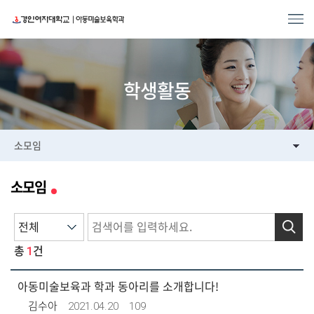
학생활동
소모임
소모임
검색
1
총
건
아동미술보육과 학과 동아리를 소개합니다!
2021.04.20
109
김수아