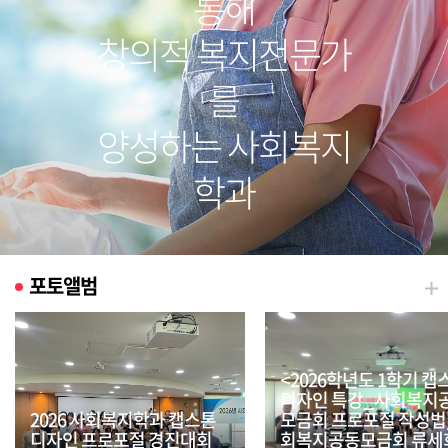
통해
창의적 복지전문가
를
양성하는 사회복지
학과
포토앨범
<2026학년도 1학기 캡
디자인 특강_사회복지
2026 사회복지학과 캡스톤
모금회 프로포절 작성법
디자인 프로포절 경진대회
회복지공동모금회 류세