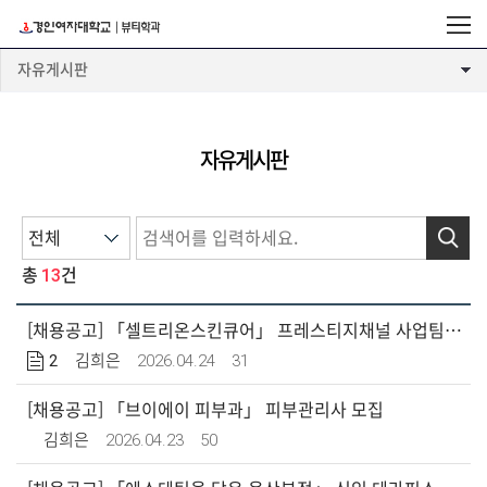
자유게시판
자유게시판
검색
13
총
건
[채용공고] 「셀트리온스킨큐어」 프레스티지채널 사업팀 BA직무 모집
2
2026.04.24
31
김희은
[채용공고] 「브이에이 피부과」 피부관리사 모집
2026.04.23
50
김희은