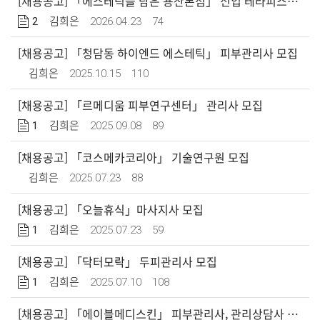
[채용공고] 「에스테틱을 담은 용산본점」 신입 테라피스트 모집
2
2026.04.23
74
김희은
[채용공고] 「청담동 하이엔드 에스테틱」 피부관리사 모집
2025.10.15
110
김희은
[채용공고] 「르메디움 피부연구센터」 관리사 모집
1
2025.09.08
89
김희은
[채용공고] 「코스메카코리아」 기술연구원 모집
2025.07.23
88
김희은
[채용공고] 「오늘휴식」마사지사 모집
1
2025.07.23
59
김희은
[채용공고] 「닥터모락」 두피관리사 모집
1
2025.07.10
108
김희은
[채용공고] 「에이블메디스킨」 피부관리사, 관리상담사 모집