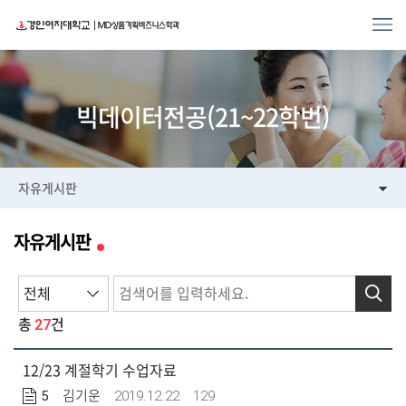
빅데이터전공(21~22학번)
자유게시판
자유게시판
검색
27
총
건
12/23 계절학기 수업자료
5
2019.12.22
129
김기운