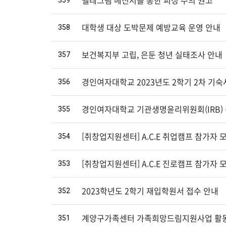
359
텔레그램 메신저를 통한 피싱 주의 권고
358
대학생 대상 도박문제 예방교육 운영 안내
357
보건복지부 고립, 은둔 청년 실태조사 안내
356
경인여자대학교 2023년도 2학기 2차 기숙
355
경인여자대학교 기관생명윤리위원회(IRB)
354
[취창업지원센터] A.C.E 취업캠프 참가자 모
353
[취창업지원센터] A.C.E 진로캠프 참가자 모
352
2023학년도 2학기 재입학원서 접수 안내
351
계양구가족센터 가족희망드림지원사업 활동