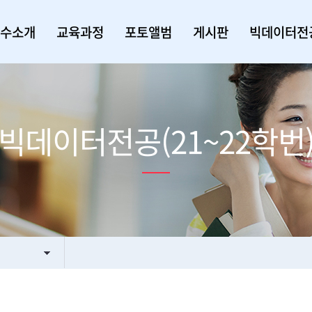
수소개
교육과정
포토앨범
게시판
빅데이터전공
빅데이터전공(21~22학번