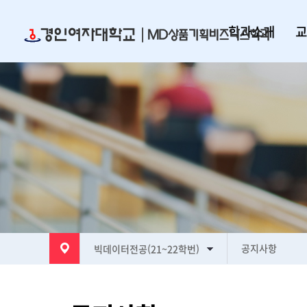
학과소개
교
공지사항
빅데이터전공(21~22학번)