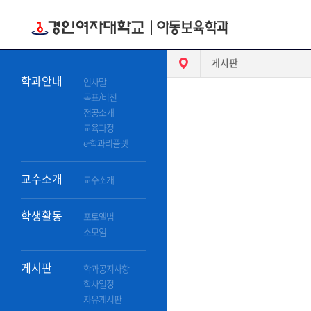
HOME
게시판
학과안내
인사말
목표/비전
전공소개
교육과정
e-학과리플렛
교수소개
교수소개
학생활동
포토앨범
소모임
게시판
학과공지사항
학사일정
자유게시판