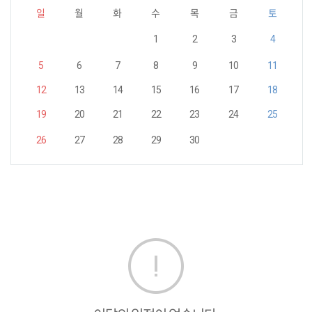
일
월
화
수
목
금
토
1
2
3
4
5
6
7
8
9
10
11
12
13
14
15
16
17
18
19
20
21
22
23
24
25
26
27
28
29
30