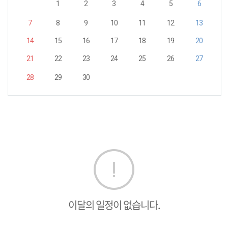
1
2
3
4
5
6
7
8
9
10
11
12
13
14
15
16
17
18
19
20
21
22
23
24
25
26
27
28
29
30
이달의 일정이 없습니다.