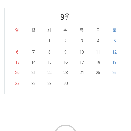
9월
일
월
화
수
목
금
토
1
2
3
4
5
6
7
8
9
10
11
12
13
14
15
16
17
18
19
20
21
22
23
24
25
26
27
28
29
30