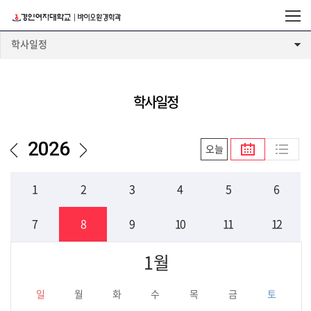
학사일정
학사일정
2026
오늘
다음
1
2
3
4
5
6
7
8
9
10
11
12
1월
일
월
화
수
목
금
토