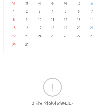
일
월
화
수
목
금
토
1
2
3
4
5
6
7
8
9
10
11
12
13
14
15
16
17
18
19
20
21
22
23
24
25
26
27
28
29
30
이달의 일정이 없습니다.