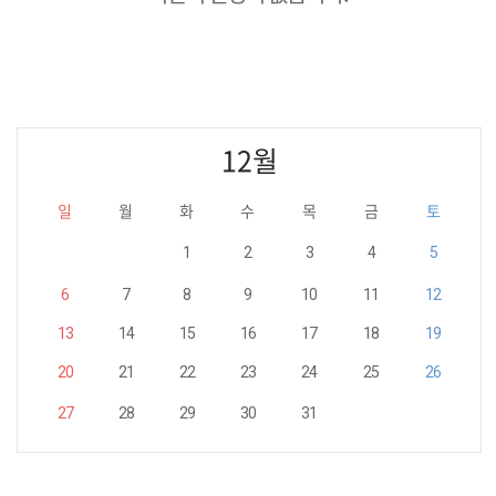
12월
일
월
화
수
목
금
토
1
2
3
4
5
6
7
8
9
10
11
12
13
14
15
16
17
18
19
20
21
22
23
24
25
26
27
28
29
30
31