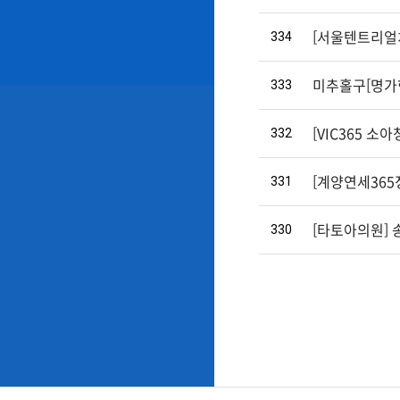
334
[서울텐트리얼
333
미추홀구[명가
332
[VIC365 
331
[계양연세36
330
[타토아의원] 
처음
이전
다음