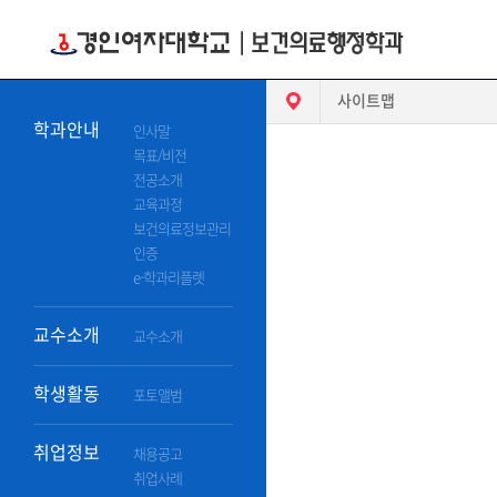
HOME
사이트맵
학과안내
인사말
목표/비전
전공소개
교육과정
보건의료정보관리
인증
e-학과리플렛
교수소개
교수소개
학생활동
포토앨범
취업정보
채용공고
취업사례