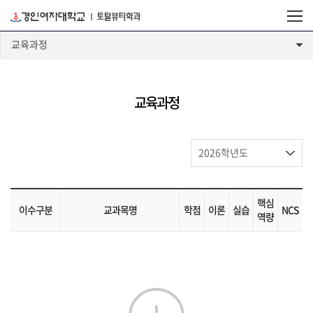
교육과정
교육과정
핵심
이수구분
교과목명
학점
이론
실습
NCS
역량