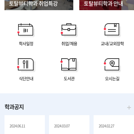
토탈뷰티학과 취업특강
토탈뷰티학과 안내
학사일정
취업/채용
교내/교외장학
식단안내
도서관
오시는길
학과공지
2024.06.11
2024.03.07
2024.02.27