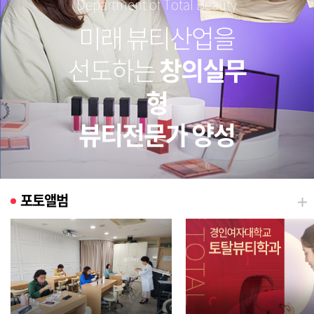
Department of Total Beauty
미래 뷰티산업을
선도하는
창의실무
형
뷰티전문가 양성
포토앨범