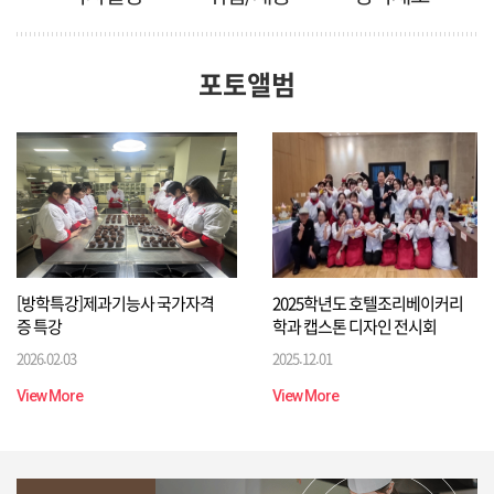
포토앨범
[방학특강]제과기능사 국가자격
2025학년도 호텔조리베이커리
증 특강
학과 캡스톤 디자인 전시회
2026.02.03
2025.12.01
View More
View More