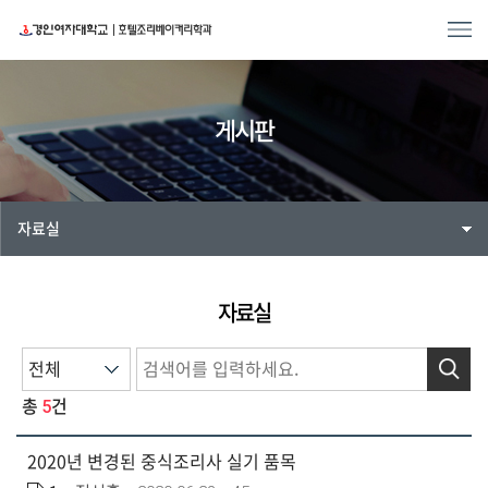
게시판
자료실
자료실
검색
5
총
건
2020년 변경된 중식조리사 실기 품목