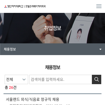
취업정보
채용정보
채용정보
검색
26
총
건
서울랜드 외식/식음료 정규직 채용