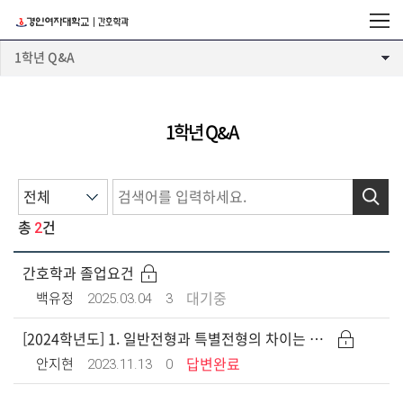
1학년 Q&A
1학년 Q&A
검색
2
총
건
]
간호학과 졸업요건
2025.03.04
3
백유정
대기중
[비밀글]
[2024학년도] 1. 일반전형과 특별전형의 차이는 무엇인가요?
2023.11.13
0
안지현
답변완료