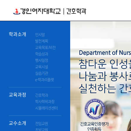
학과소개
인사말
발전계획
교육목표/비전
학습성과
행사일정
교육시설
실습기관
e-학과리플렛
교육과정
간호학과
학사학위과정
시뮬레이션센터
교수소개
전임교원
초빙교원