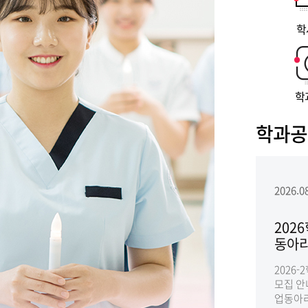
학
학
학과공
Previous slide
Next slide
2026.0
202
동아리
2026
모집 안내
업동아리