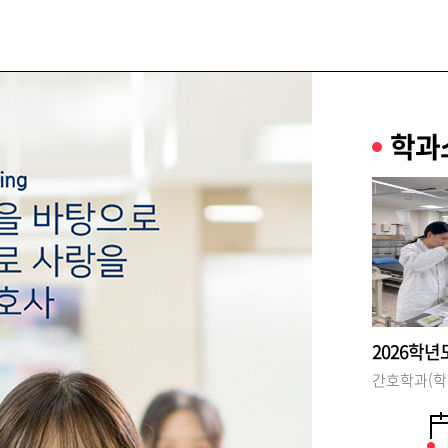
학과
간호학과 뉴스레터 (2025년호) 발행
간호학과 뉴스레터(2025호)가 발행되었습니다. 이번 뉴스레터는 간호학과 30주년 특집호로 간호학과 30주년 행사 이모저모, 동문가족이야기, 취업성공기, 임상이야기 등 경인간호 동문 선생님들의 다양한 이야기가 담겨있습니다. 아래 URL 클릭하시면 열람 & 다운이 가능합니다. https://drive.google.com/file/d/1E7BIeuWMg2k03IwvXA81mbdQ8VF_uZoW/view?usp=sharing