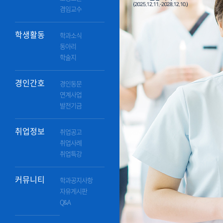
겸임교수
학생활동
학과소식
동아리
학술지
경인간호
경인동문
연계사업
발전기금
취업정보
취업공고
취업사례
취업특강
커뮤니티
학과공지사항
자유게시판
Q&A