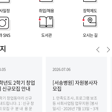
사일정
취업/채용
장학제도
과 SNS
도서관
오시는 길
지
8.05
2026.07.06
6학년도 2학기 창업
[서송병원] 자원봉사자
 신규모집 안내
모집
-2학기 창업동아리 신규
1. 만족도조사, 프로그램 보조
드립니다. 1 : 신규 창
등 사회사업팀 업무지원 [봉사
 모집 구 분 내 용 운
일시] - 2026년 7월 13일 ~ 3개